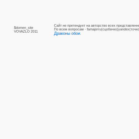
Сайт не претендует на авторство всех представленн
$domen_site
По вcем вопросам - famajorru(сцобачко)yandex(точко
VOVAZLO 2011
Драконы обои
.