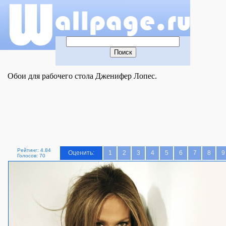
Обои для рабочего стола Дженифер Лопес.
Рейтинг: 4.84
Оценить:
1
2
3
4
5
6
7
8
9
Голосов: 70