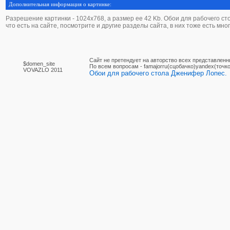
Дополнительная информация о картинке:
Разрешение картинки - 1024х768, а размер ее 42 Kb. Обои для рабочего ст
что есть на сайте, посмотрите и другие разделы сайта, в них тоже есть мно
Сайт не претендует на авторство всех представленн
$domen_site
По вcем вопросам - famajorru(сцобачко)yandex(точко
VOVAZLO 2011
Обои для рабочего стола Дженифер Лопес.