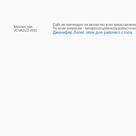
Сайт не претендует на авторство всех представленн
$domen_site
По вcем вопросам - famajorru(сцобачко)yandex(точко
VOVAZLO 2011
Дженифер Лопес обои для рабочего стола
.