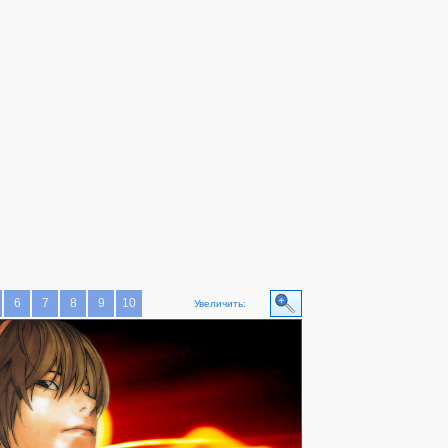
6
7
8
9
10
Увеличить: