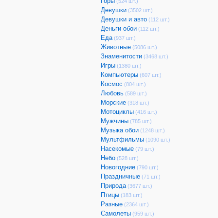
Горы
(524 шт.)
Девушки
(3502 шт.)
Девушки и авто
(112 шт.)
Деньги обои
(112 шт.)
Еда
(937 шт.)
Животные
(5086 шт.)
Знаменитости
(3468 шт.)
Игры
(1380 шт.)
Компьютеры
(607 шт.)
Космос
(804 шт.)
Любовь
(589 шт.)
Морские
(318 шт.)
Мотоциклы
(416 шт.)
Мужчины
(785 шт.)
Музыка обои
(1248 шт.)
Мультфильмы
(1090 шт.)
Насекомые
(79 шт.)
Небо
(528 шт.)
Новогодние
(790 шт.)
Праздничные
(71 шт.)
Природа
(3677 шт.)
Птицы
(183 шт.)
Разные
(2364 шт.)
Самолеты
(959 шт.)