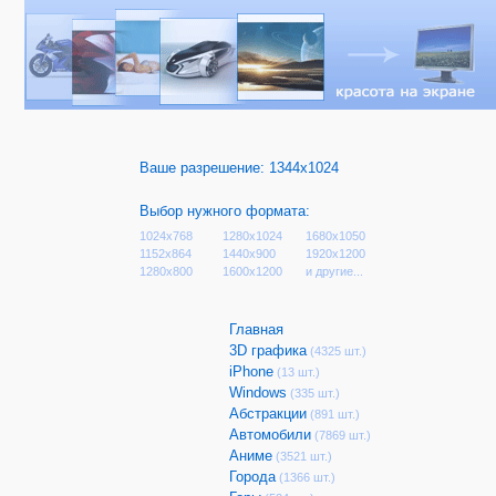
Ваше разрешение:
1344x1024
Выбор нужного формата:
1024x768
1280x1024
1680x1050
1152x864
1440x900
1920x1200
1280x800
1600x1200
и другие...
Главная
3D графика
(4325 шт.)
iPhone
(13 шт.)
Windows
(335 шт.)
Абстракции
(891 шт.)
Автомобили
(7869 шт.)
Аниме
(3521 шт.)
Города
(1366 шт.)