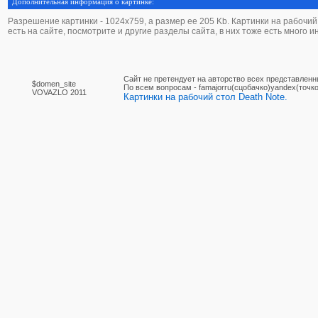
Дополнительная информация о картинке:
Разрешение картинки - 1024х759, а размер ее 205 Kb. Картинки на рабочий с
есть на сайте, посмотрите и другие разделы сайта, в них тоже есть много 
Сайт не претендует на авторство всех представленн
$domen_site
По вcем вопросам - famajorru(сцобачко)yandex(точко
VOVAZLO 2011
Картинки на рабочий стол Death Note.