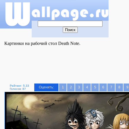
Картинки на рабочий стол Death Note.
Рейтинг: 5.33
Оценить:
1
2
3
4
5
6
7
8
9
Голосов: 87