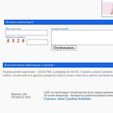
Оставьте комментарий.
Имя или ник:
Комментарий:
Введите цифры:
Дополнительная информация о картинке:
Разрешение картинки - 1024х768, а размер ее 94 Kb. Скачать обои Carolina A
сайте, посмотрите и другие разделы сайта, в них тоже есть много интересн
Сайт не претендует на авторство всех представленн
$domen_site
По вcем вопросам - famajorru(сцобачко)yandex(точко
VOVAZLO 2011
Скачать обои Carolina Ardohain.