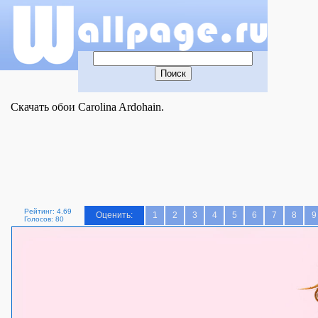
Скачать обои Carolina Ardohain.
Рейтинг: 4.69
Оценить:
1
2
3
4
5
6
7
8
9
Голосов: 80