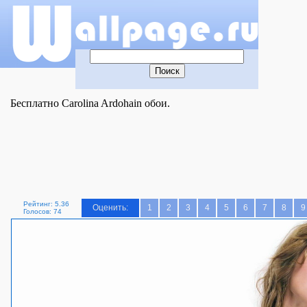
Бесплатно Carolina Ardohain обои.
Рейтинг: 5.36
Оценить:
1
2
3
4
5
6
7
8
9
Голосов: 74