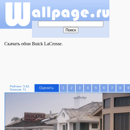
Скачать обои Buick LaCrosse.
Рейтинг: 5.62
Оценить:
1
2
3
4
5
6
7
8
9
Голосов: 71