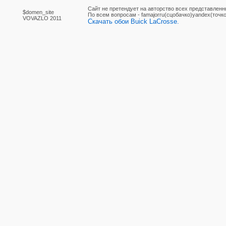
Сайт не претендует на авторство всех представленн
$domen_site
По вcем вопросам - famajorru(сцобачко)yandex(точко
VOVAZLO 2011
Скачать обои Buick LaCrosse.