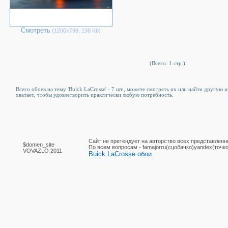
Смотреть
(1200х798, 138 Kb)
(Всего: 1 стр.)
Всего обоев на тему 'Buick LaCrosse' - 7 шт., можете смотреть их или найти другую 
хватает, чтобы удовлетворить практически любую потребность.
Сайт не претендует на авторство всех представленн
$domen_site
По вcем вопросам - famajorru(сцобачко)yandex(точко
VOVAZLO 2011
Buick LaCrosse обои
.