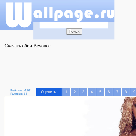
Скачать обои Beyonce.
Рейтинг: 4.67
Оценить:
1
2
3
4
5
6
7
8
9
Голосов: 84