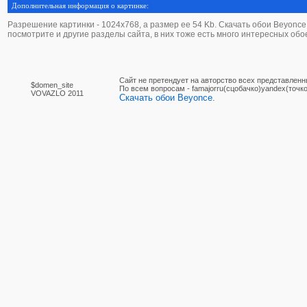
Дополнительная информация о картинке:
Разрешение картинки - 1024х768, а размер ее 54 Kb. Скачать обои Beyonce - 
посмотрите и другие разделы сайта, в них тоже есть много интересных обо
Сайт не претендует на авторство всех представленн
$domen_site
По вcем вопросам - famajorru(сцобачко)yandex(точко
VOVAZLO 2011
Скачать обои Beyonce.