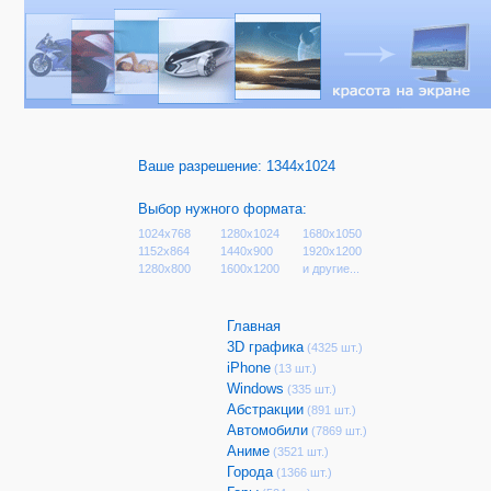
Ваше разрешение:
1344x1024
Выбор нужного формата:
1024x768
1280x1024
1680x1050
1152x864
1440x900
1920x1200
1280x800
1600x1200
и другие...
Главная
3D графика
(4325 шт.)
iPhone
(13 шт.)
Windows
(335 шт.)
Абстракции
(891 шт.)
Автомобили
(7869 шт.)
Аниме
(3521 шт.)
Города
(1366 шт.)