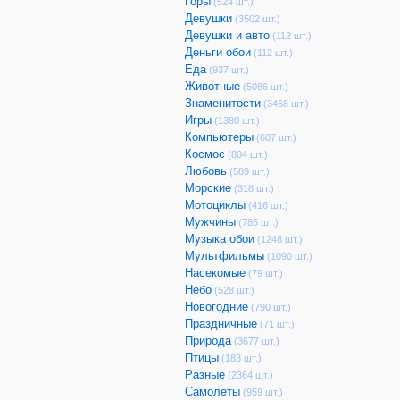
Горы
(524 шт.)
Девушки
(3502 шт.)
Девушки и авто
(112 шт.)
Деньги обои
(112 шт.)
Еда
(937 шт.)
Животные
(5086 шт.)
Знаменитости
(3468 шт.)
Игры
(1380 шт.)
Компьютеры
(607 шт.)
Космос
(804 шт.)
Любовь
(589 шт.)
Морские
(318 шт.)
Мотоциклы
(416 шт.)
Мужчины
(785 шт.)
Музыка обои
(1248 шт.)
Мультфильмы
(1090 шт.)
Насекомые
(79 шт.)
Небо
(528 шт.)
Новогодние
(790 шт.)
Праздничные
(71 шт.)
Природа
(3677 шт.)
Птицы
(183 шт.)
Разные
(2364 шт.)
Самолеты
(959 шт.)