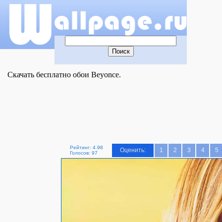
Скачать бесплатно обои Beyonce.
Рейтинг: 4.98
Оценить:
1
2
3
4
5
Голосов: 97