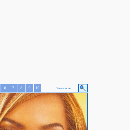
6
7
8
9
10
Увеличить: