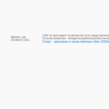
Сайт не претендует на авторство всех представленн
$domen_site
По вcем вопросам - famajorru(сцобачко)yandex(точко
VOVAZLO 2011
Спорт - красивые и качественные обои 1024x