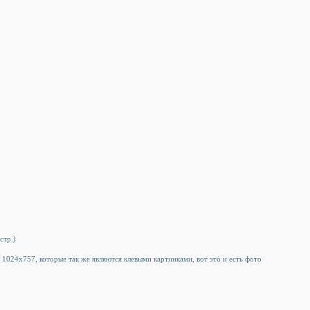
стр.)
м 1024x757, которые так же являются клевыми картинками, вот это и есть фото