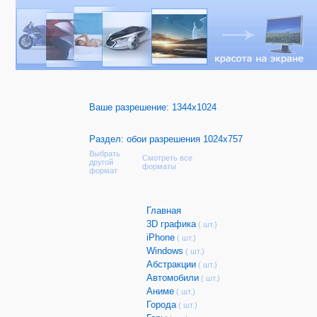
Ваше разрешение:
1344x1024
Раздел: обои разрешения 1024x757
Выбрать
Смотреть все
другой
форматы
формат
Главная
3D графика
( шт.)
iPhone
( шт.)
Windows
( шт.)
Абстракции
( шт.)
Автомобили
( шт.)
Аниме
( шт.)
Города
( шт.)