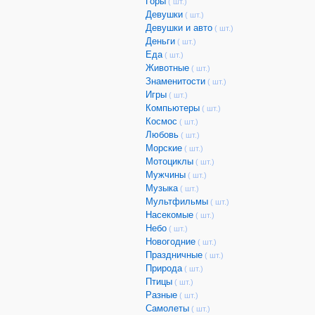
Горы
( шт.)
Девушки
( шт.)
Девушки и авто
( шт.)
Деньги
( шт.)
Еда
( шт.)
Животные
( шт.)
Знаменитости
( шт.)
Игры
( шт.)
Компьютеры
( шт.)
Космос
( шт.)
Любовь
( шт.)
Морские
( шт.)
Мотоциклы
( шт.)
Мужчины
( шт.)
Музыка
( шт.)
Мультфильмы
( шт.)
Насекомые
( шт.)
Небо
( шт.)
Новогодние
( шт.)
Праздничные
( шт.)
Природа
( шт.)
Птицы
( шт.)
Разные
( шт.)
Самолеты
( шт.)