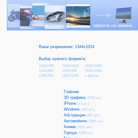
Ваше разрешение:
1344x1024
Выбор нужного формата:
1024x768
1280x1024
1680x1050
1152x864
1440x900
1920x1200
1280x800
1600x1200
и другие...
Главная
3D графика
(4325 шт.)
iPhone
(13 шт.)
Windows
(335 шт.)
Абстракции
(891 шт.)
Автомобили
(7869 шт.)
Аниме
(3521 шт.)
Города
(1366 шт.)