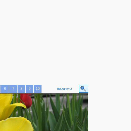
6
7
8
9
10
Увеличить: