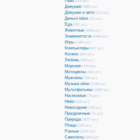
Горы
(524 шт.)
Девушки
(3502 шт.)
Девушки и авто
(112 шт.)
Деньги обои
(112 шт.)
Еда
(937 шт.)
Животные
(5086 шт.)
Знаменитости
(3468 шт.)
Игры
(1380 шт.)
Компьютеры
(607 шт.)
Космос
(804 шт.)
Любовь
(589 шт.)
Морские
(318 шт.)
Мотоциклы
(416 шт.)
Мужчины
(785 шт.)
Музыка обои
(1248 шт.)
Мультфильмы
(1090 шт.)
Насекомые
(79 шт.)
Небо
(528 шт.)
Новогодние
(790 шт.)
Праздничные
(71 шт.)
Природа
(3677 шт.)
Птицы
(183 шт.)
Разные
(2364 шт.)
Самолеты
(959 шт.)