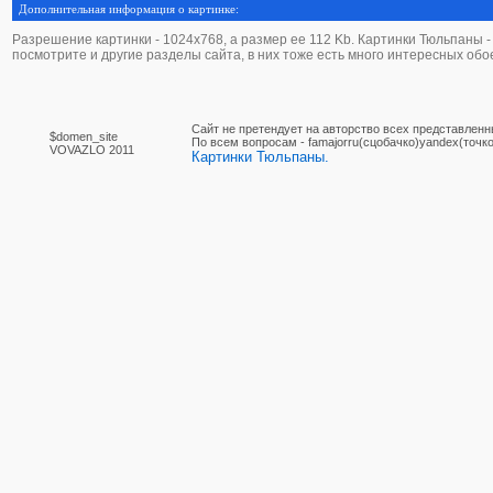
Дополнительная информация о картинке:
Разрешение картинки - 1024х768, а размер ее 112 Kb. Картинки Тюльпаны - э
посмотрите и другие разделы сайта, в них тоже есть много интересных обо
Сайт не претендует на авторство всех представленн
$domen_site
По вcем вопросам - famajorru(сцобачко)yandex(точко
VOVAZLO 2011
Картинки Тюльпаны.