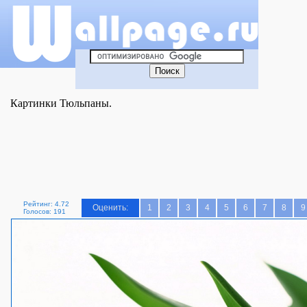
Картинки Тюльпаны.
Рейтинг: 4.72
Оценить:
1
2
3
4
5
6
7
8
9
Голосов: 191