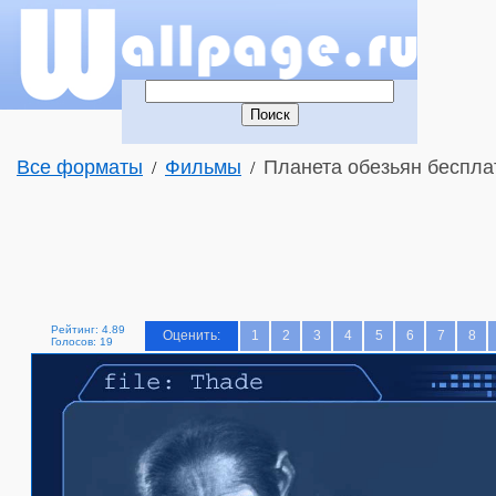
Все форматы
Фильмы
Планета обезьян беспла
/
/
Рейтинг: 4.89
Оценить:
1
2
3
4
5
6
7
8
Голосов: 19