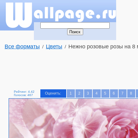
Все форматы
Цветы
Нежно розовые розы на 8 м
/
/
Рейтинг: 4.42
Оценить:
1
2
3
4
5
6
7
8
Голосов: 467