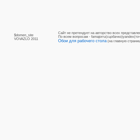
Сайт не претендует на авторство всех представле
$domen_site
По вcем вопросам - famajorru(сцобачко)yandex(точ
VOVAZLO 2011
Обои для рабочего стола
(на главную страниц