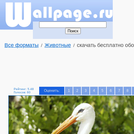
Все форматы
Животные
скачать бесплатно обо
/
/
Рейтинг: 5.48
Оценить:
1
2
3
4
5
6
7
8
Голосов: 60