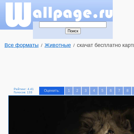
Все форматы
Животные
скачат бесплатно карт
/
/
Рейтинг: 4.41
Оценить:
1
2
3
4
5
6
7
8
Голосов: 133