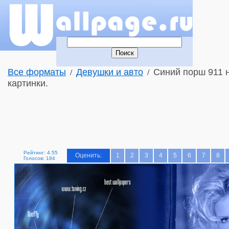
Все форматы
Девушки и авто
Синий порш 911 
/
/
картинки.
Рейтинг: 4.55
Оценить:
1
2
3
4
5
6
7
8
Голосов: 184