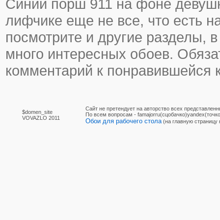
Синий порш 911 на фоне девуш
лифчике еще не все, что есть на
посмотрите и другие разделы, в
много интересных обоев. Обяза
комментарий к понравившейся к
Сайт не претендует на авторство всех представленн
$domen_site
По вcем вопросам - famajorru(сцобачко)yandex(точко
VOVAZLO 2011
Обои для рабочего стола
(на главную страницу 