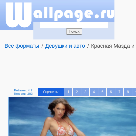
Все форматы
Девушки и авто
Красная Мазда и 
/
/
Рейтинг: 4.7
Оценить:
1
2
3
4
5
6
7
8
Голосов: 283