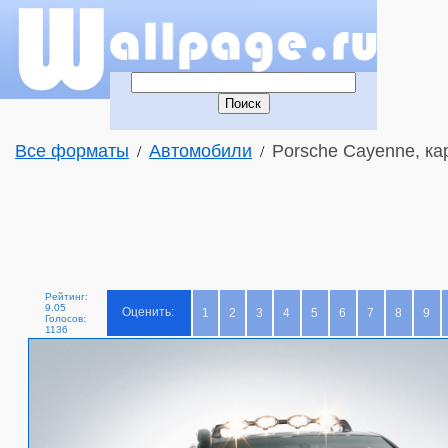
Все форматы
Автомобили
Porsche Cayenne, ка
/
/
Рейтинг:
9.05
Оценить:
1
2
3
4
5
6
7
8
9
Голосов:
1136