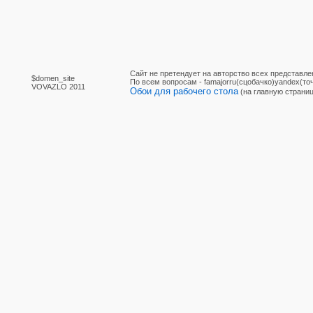
Сайт не претендует на авторство всех представле
$domen_site
По вcем вопросам - famajorru(сцобачко)yandex(точ
VOVAZLO 2011
Обои для рабочего стола
(на главную страниц