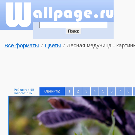
Все форматы
Цветы
Лесная медуница - картинк
/
/
Рейтинг: 4.55
Оценить:
1
2
3
4
5
6
7
8
Голосов: 137