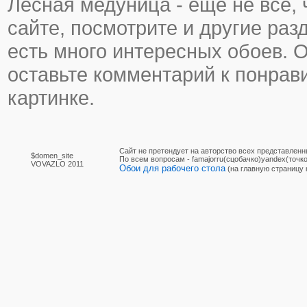
Лесная медуница - еще не все, 
сайте, посмотрите и другие раз
есть много интересных обоев. 
оставьте комментарий к понра
картинке.
Сайт не претендует на авторство всех представленн
$domen_site
По вcем вопросам - famajorru(сцобачко)yandex(точко
VOVAZLO 2011
Обои для рабочего стола
(на главную страницу 