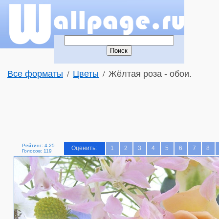
Все форматы
Цветы
Жёлтая роза - обои.
/
/
Рейтинг: 4.25
Оценить:
1
2
3
4
5
6
7
8
Голосов: 119