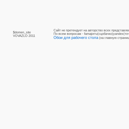
Сайт не претендует на авторство всех представле
$domen_site
По вcем вопросам - famajorru(сцобачко)yandex(точ
VOVAZLO 2011
Обои для рабочего стола
(на главную страниц