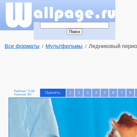
Все форматы
Мультфильмы
Ледниковый перио
/
/
Рейтинг: 5.06
Оценить:
1
2
3
4
5
6
7
8
Голосов: 93