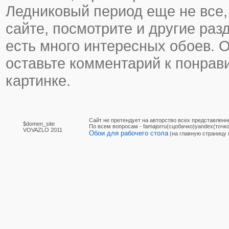
Ледниковый период еще не все, 
сайте, посмотрите и другие раз
есть много интересных обоев. 
оставьте комментарий к понра
картинке.
Сайт не претендует на авторство всех представленн
$domen_site
По вcем вопросам - famajorru(сцобачко)yandex(точко
VOVAZLO 2011
Обои для рабочего стола
(на главную страницу 