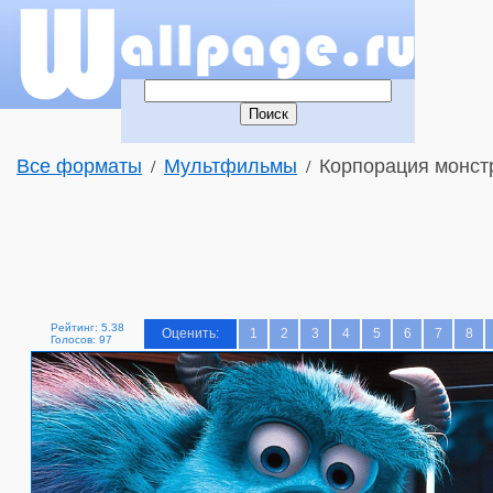
Все форматы
Мультфильмы
Корпорация монст
/
/
Рейтинг: 5.38
Оценить:
1
2
3
4
5
6
7
8
Голосов: 97