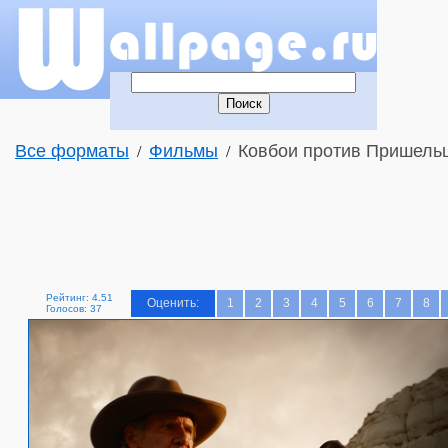
Все форматы
Фильмы
Ковбои против Пришельц
/
/
Рейтинг: 4.51
Оценить:
1
2
3
4
5
6
7
8
Голосов: 37