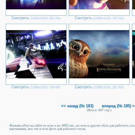
Смотреть
Смотреть
(1280х1024, 251 Kb)
(1280х1024, 161 Kb)
Смотреть
Смотреть
(1280х1024, 194 Kb)
(1280х1024, 281 Kb)
<< назад (№ 183)
вперед (№ 185) 
(Всего: 407 стр.)
Фильмы обои на сайте то есть и их 4883 шт., но есть и другие обои для рабочего сто
картинками, вот это и есть фото для рабочего стола.