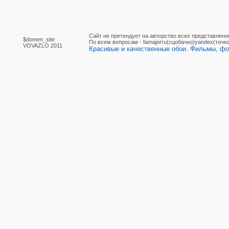
Сайт не претендует на авторство всех представленн
$domen_site
По вcем вопросам - famajorru(сцобачко)yandex(точко
VOVAZLO 2011
Красивые и качественные обои. Фильмы, фот