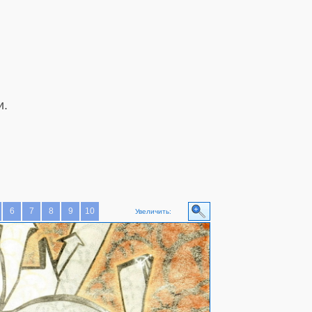
и.
6
7
8
9
10
Увеличить: