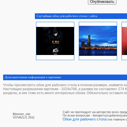
Случайные обои для рабочего стола с сайта:
Дополнительная информация о картинке:
Чтобы просмотреть обои для рабочего стола в полном размере, нажмите на 
Настоящее разрешение картинки - 1024х768, а размер ее составляет 274 Kb.
разделы, в них тоже есть много интересных обоев. Обязательно оставьте 
Сайт не претендует на авторство всех пре
$domen_site
По вcем вопросам - famajorru(сцобачко)yan
VOVAZLO 2011
Обои для рабочего стола
(на главную 