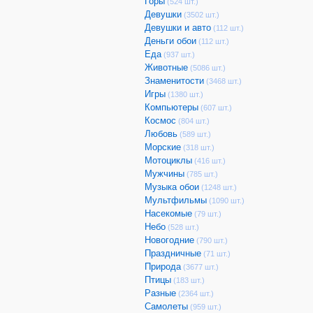
Горы
(524 шт.)
Девушки
(3502 шт.)
Девушки и авто
(112 шт.)
Деньги обои
(112 шт.)
Еда
(937 шт.)
Животные
(5086 шт.)
Знаменитости
(3468 шт.)
Игры
(1380 шт.)
Компьютеры
(607 шт.)
Космос
(804 шт.)
Любовь
(589 шт.)
Морские
(318 шт.)
Мотоциклы
(416 шт.)
Мужчины
(785 шт.)
Музыка обои
(1248 шт.)
Мультфильмы
(1090 шт.)
Насекомые
(79 шт.)
Небо
(528 шт.)
Новогодние
(790 шт.)
Праздничные
(71 шт.)
Природа
(3677 шт.)
Птицы
(183 шт.)
Разные
(2364 шт.)
Самолеты
(959 шт.)