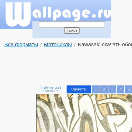
Все форматы
Мотоциклы
Kawasaki скачать обо
/
/
Рейтинг: 3.85
Оценить:
1
2
3
4
5
Голосов: 87