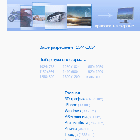
Ваше разрешение:
1344x1024
Выбор нужного формата:
1024x768
1280x1024
1680x1050
1152x864
1440x900
1920x1200
1280x800
1600x1200
и другие...
Главная
3D графика
(4325 шт.)
iPhone
(13 шт.)
Windows
(335 шт.)
Абстракции
(891 шт.)
Автомобили
(7869 шт.)
Аниме
(3521 шт.)
Города
(1366 шт.)