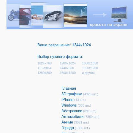
Ваше разрешение:
1344x1024
Выбор нужного формата:
1024x768
1280x1024
1680x1050
1152x864
1440x900
1920x1200
1280x800
1600x1200
и другие...
Главная
3D графика
(4325 шт.)
iPhone
(13 шт.)
Windows
(335 шт.)
Абстракции
(891 шт.)
Автомобили
(7869 шт.)
Аниме
(3521 шт.)
Города
(1366 шт.)