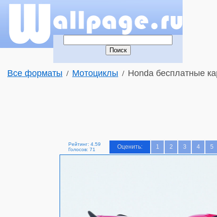
Все форматы
Мотоциклы
Honda бесплатные ка
/
/
Рейтинг: 4.59
Оценить:
1
2
3
4
5
Голосов: 71