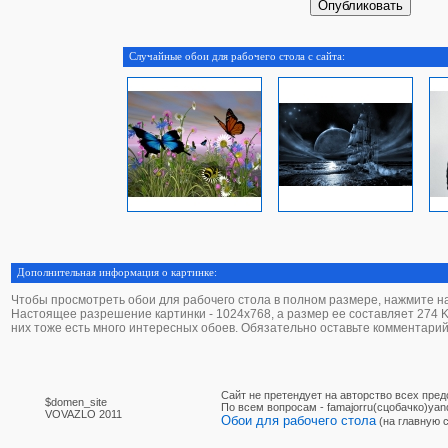
Случайные обои для рабочего стола с сайта:
Дополнительная информация о картинке:
Чтобы просмотреть обои для рабочего стола в полном размере, нажмите на 
Настоящее разрешение картинки - 1024х768, а размер ее составляет 274 Kb
них тоже есть много интересных обоев. Обязательно оставьте комментарий
Сайт не претендует на авторство всех пре
$domen_site
По вcем вопросам - famajorru(сцобачко)yan
VOVAZLO 2011
Обои для рабочего стола
(на главную 