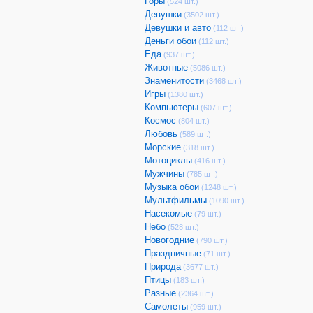
Горы
(524 шт.)
Девушки
(3502 шт.)
Девушки и авто
(112 шт.)
Деньги обои
(112 шт.)
Еда
(937 шт.)
Животные
(5086 шт.)
Знаменитости
(3468 шт.)
Игры
(1380 шт.)
Компьютеры
(607 шт.)
Космос
(804 шт.)
Любовь
(589 шт.)
Морские
(318 шт.)
Мотоциклы
(416 шт.)
Мужчины
(785 шт.)
Музыка обои
(1248 шт.)
Мультфильмы
(1090 шт.)
Насекомые
(79 шт.)
Небо
(528 шт.)
Новогодние
(790 шт.)
Праздничные
(71 шт.)
Природа
(3677 шт.)
Птицы
(183 шт.)
Разные
(2364 шт.)
Самолеты
(959 шт.)