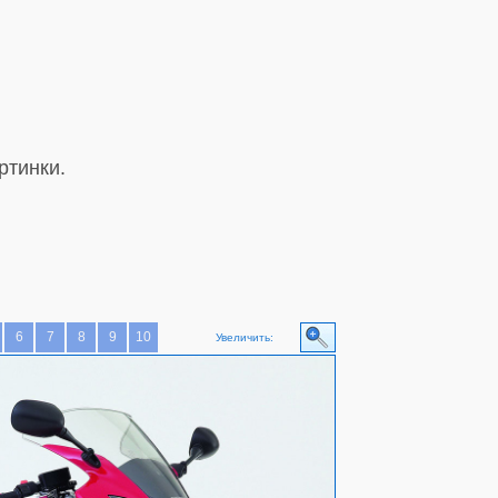
ртинки.
6
7
8
9
10
Увеличить: