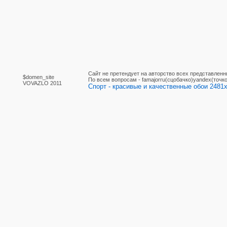
Сайт не претендует на авторство всех представленн
$domen_site
По вcем вопросам - famajorru(сцобачко)yandex(точко
VOVAZLO 2011
Спорт - красивые и качественные обои 2481x