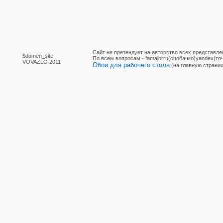
Сайт не претендует на авторство всех представле
$domen_site
По вcем вопросам - famajorru(сцобачко)yandex(точ
VOVAZLO 2011
Обои для рабочего стола
(на главную страниц