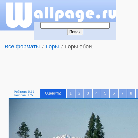
Все форматы
Горы
Горы обои.
/
/
Рейтинг: 5.57
Оценить:
1
2
3
4
5
6
7
8
Голосов: 175