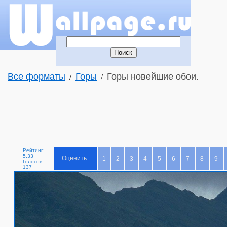
Все форматы
Горы
Горы новейшие обои.
/
/
Рейтинг:
5.33
Оценить:
1
2
3
4
5
6
7
8
9
Голосов:
137