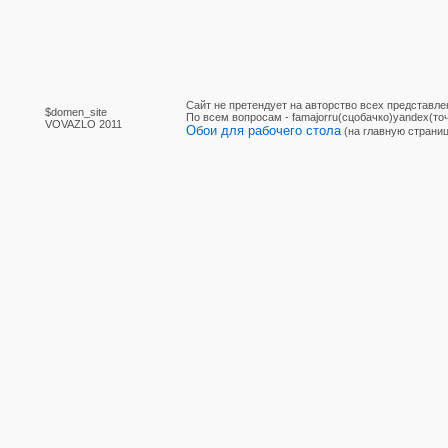
Сайт не претендует на авторство всех представле
$domen_site
По вcем вопросам - famajorru(сцобачко)yandex(точ
VOVAZLO 2011
Обои для рабочего стола
(на главную страниц