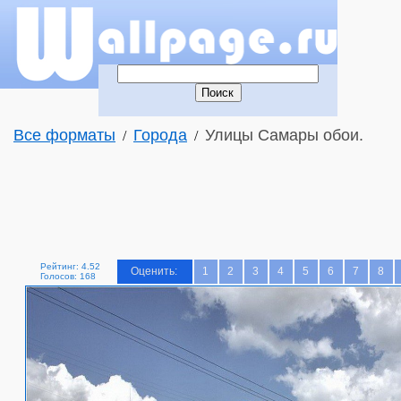
Все форматы
Города
Улицы Самары обои.
/
/
Рейтинг: 4.52
Оценить:
1
2
3
4
5
6
7
8
Голосов: 168