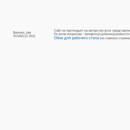
Сайт не претендует на авторство всех представле
$domen_site
По вcем вопросам - famajorru(сцобачко)yandex(точ
VOVAZLO 2011
Обои для рабочего стола
(на главную страниц