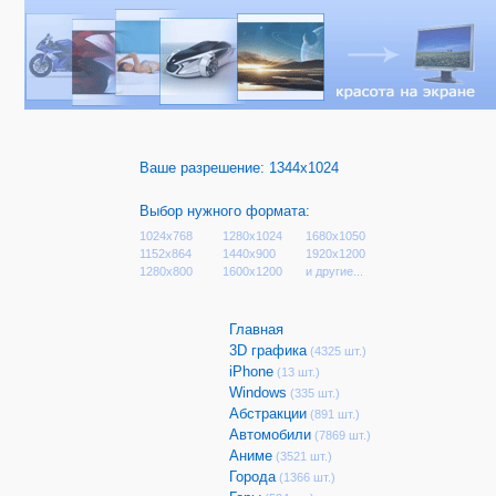
Ваше разрешение:
1344x1024
Выбор нужного формата:
1024x768
1280x1024
1680x1050
1152x864
1440x900
1920x1200
1280x800
1600x1200
и другие...
Главная
3D графика
(4325 шт.)
iPhone
(13 шт.)
Windows
(335 шт.)
Абстракции
(891 шт.)
Автомобили
(7869 шт.)
Аниме
(3521 шт.)
Города
(1366 шт.)