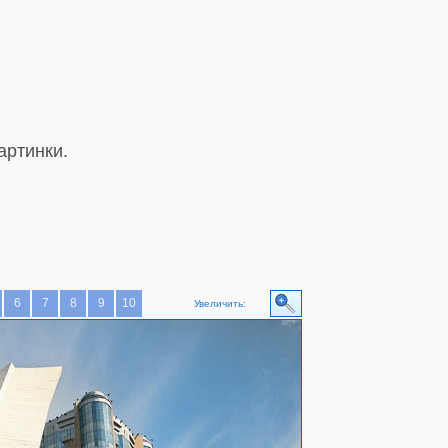
артинки.
6
7
8
9
10
Увеличить: