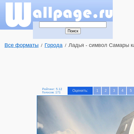
Все форматы
Города
Ладья - символ Самары к
/
/
Рейтинг: 5.12
Оценить:
1
2
3
4
5
Голосов: 171