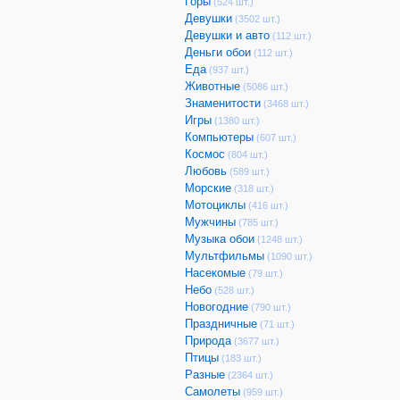
Горы
(524 шт.)
Девушки
(3502 шт.)
Девушки и авто
(112 шт.)
Деньги обои
(112 шт.)
Еда
(937 шт.)
Животные
(5086 шт.)
Знаменитости
(3468 шт.)
Игры
(1380 шт.)
Компьютеры
(607 шт.)
Космос
(804 шт.)
Любовь
(589 шт.)
Морские
(318 шт.)
Мотоциклы
(416 шт.)
Мужчины
(785 шт.)
Музыка обои
(1248 шт.)
Мультфильмы
(1090 шт.)
Насекомые
(79 шт.)
Небо
(528 шт.)
Новогодние
(790 шт.)
Праздничные
(71 шт.)
Природа
(3677 шт.)
Птицы
(183 шт.)
Разные
(2364 шт.)
Самолеты
(959 шт.)