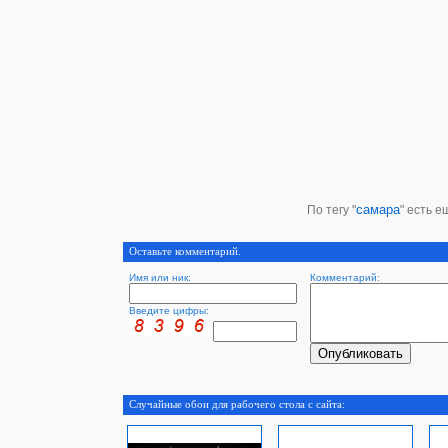
самара
По тегу "
" есть е
Оставьте комментарий.
Имя или ник:
Комментарий:
Введите цифры:
Случайные обои для рабочего стола с сайта: