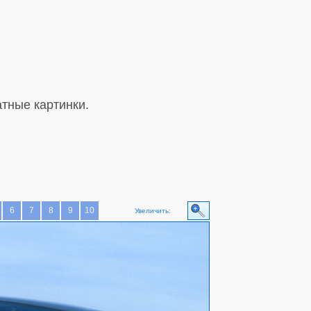
тные картинки.
6
7
8
9
10
Увеличить: