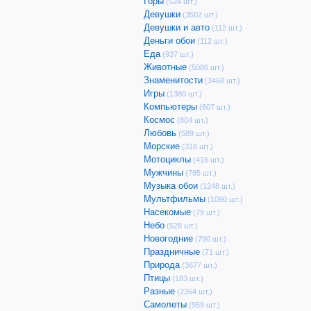
Горы
(524 шт.)
Девушки
(3502 шт.)
Девушки и авто
(112 шт.)
Деньги обои
(112 шт.)
Еда
(937 шт.)
Животные
(5086 шт.)
Знаменитости
(3468 шт.)
Игры
(1380 шт.)
Компьютеры
(607 шт.)
Космос
(804 шт.)
Любовь
(589 шт.)
Морские
(318 шт.)
Мотоциклы
(416 шт.)
Мужчины
(785 шт.)
Музыка обои
(1248 шт.)
Мультфильмы
(1090 шт.)
Насекомые
(79 шт.)
Небо
(528 шт.)
Новогодние
(790 шт.)
Праздничные
(71 шт.)
Природа
(3677 шт.)
Птицы
(183 шт.)
Разные
(2364 шт.)
Самолеты
(959 шт.)