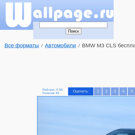
Все форматы
Автомобили
BMW M3 CLS беспла
/
/
Рейтинг: 5.56
Оценить:
1
2
3
4
5
Голосов: 63