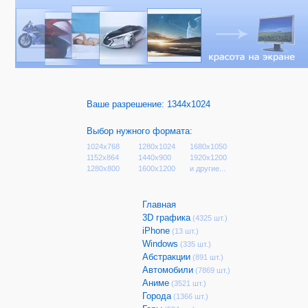
Ваше разрешение:
1344x1024
Выбор нужного формата:
1024x768
1280x1024
1680x1050
1152x864
1440x900
1920x1200
1280x800
1600x1200
и другие...
Главная
3D графика
(4325 шт.)
iPhone
(13 шт.)
Windows
(335 шт.)
Абстракции
(891 шт.)
Автомобили
(7869 шт.)
Аниме
(3521 шт.)
Города
(1366 шт.)