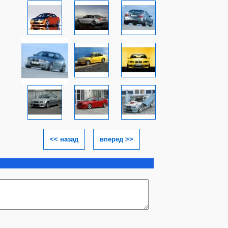
<< назад
вперед >>