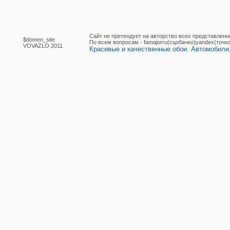
Сайт не претендует на авторство всех представленн
$domen_site
По вcем вопросам - famajorru(сцобачко)yandex(точко
VOVAZLO 2011
Красивые и качественные обои. Автомобили,