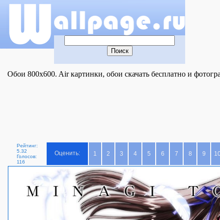
Обои 800x600. Air картинки, обои скачать бесплатно и фотогр
Рейтинг:
5.32
Оценить:
1
2
3
4
5
6
7
8
9
1
Голосов:
116