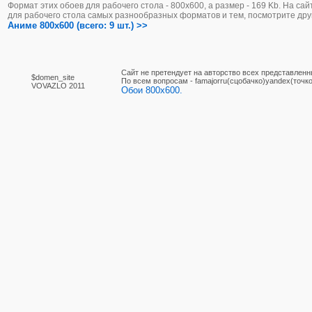
Формат этих обоев для рабочего стола - 800х600, а размер - 169 Kb. На са
для рабочего стола самых разнообразных форматов и тем, посмотрите дру
Аниме 800x600 (всего: 9 шт.) >>
Сайт не претендует на авторство всех представленн
$domen_site
По вcем вопросам - famajorru(сцобачко)yandex(точко
VOVAZLO 2011
Обои 800x600.