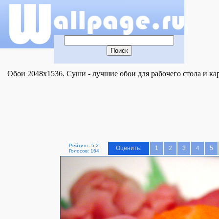
Обои 2048x1536. Суши - лучшие обои для рабочего стола и ка
Рейтинг: 5.2
Оценить:
1
2
3
4
5
Голосов: 164