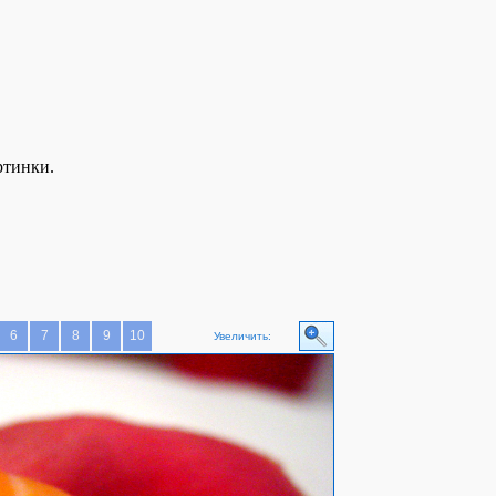
ртинки.
6
7
8
9
10
Увеличить: