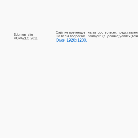
Сайт не претендует на авторство всех представлен
$domen_site
По вcем вопросам - famajorru(сцобачко)yandex(точ
VOVAZLO 2011
Обои 1920x1200.