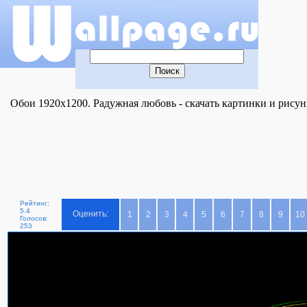
Обои 1920x1200. Радужная любовь - скачать картинки и рисунк
Рейтинг:
5.4
Оценить:
1
2
3
4
5
6
7
8
9
10
Голосов:
253