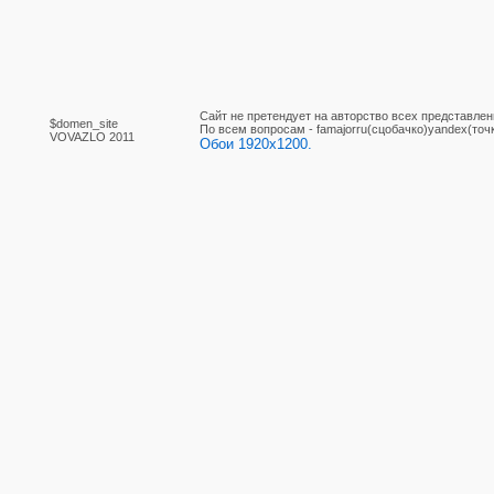
Сайт не претендует на авторство всех представлен
$domen_site
По вcем вопросам - famajorru(сцобачко)yandex(точ
VOVAZLO 2011
Обои 1920x1200.