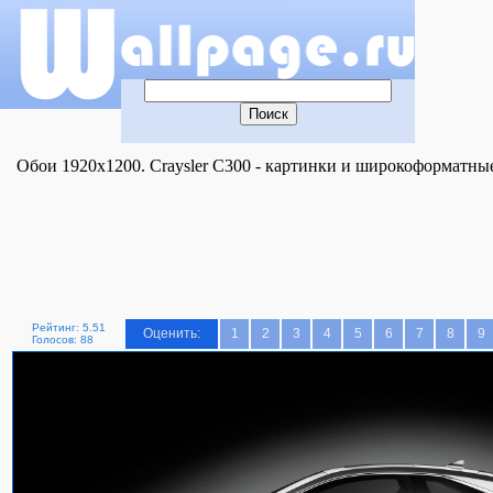
Обои 1920x1200. Craysler C300 - картинки и широкоформатные
Рейтинг: 5.51
Оценить:
1
2
3
4
5
6
7
8
9
Голосов: 88