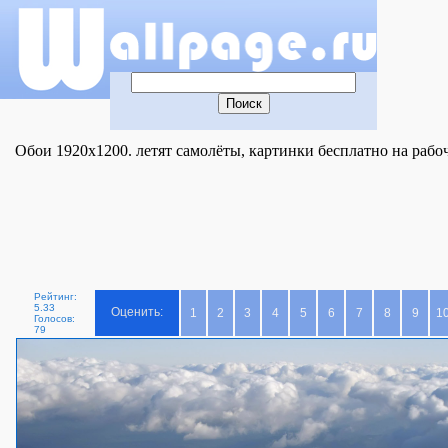
Обои 1920x1200. летят самолёты, картинки бесплатно на рабоч
Рейтинг:
5.33
Оценить:
1
2
3
4
5
6
7
8
9
1
Голосов:
79