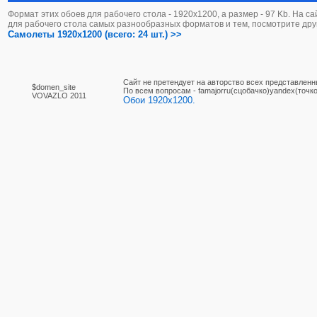
Формат этих обоев для рабочего стола - 1920х1200, а размер - 97 Kb. На с
для рабочего стола самых разнообразных форматов и тем, посмотрите дру
Самолеты 1920x1200 (всего: 24 шт.) >>
Сайт не претендует на авторство всех представленн
$domen_site
По вcем вопросам - famajorru(сцобачко)yandex(точко
VOVAZLO 2011
Обои 1920x1200.