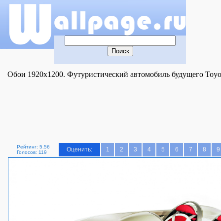
Обои 1920x1200. Футуристический автомобиль будущего Toyot
Рейтинг: 5.56
Оценить:
1
2
3
4
5
6
7
8
9
Голосов: 119