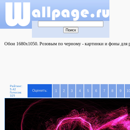
Обои 1680x1050. Розовым по черному - картинки и фоны для р
Рейтинг:
5.42
Оценить:
1
2
3
4
5
6
7
8
9
1
Голосов:
325