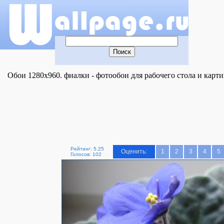
Обои 1280x960. фиалки - фотообои для рабочего стола и карти
Рейтинг: 5.25
Оценить:
1
2
3
4
5
Голосов: 102