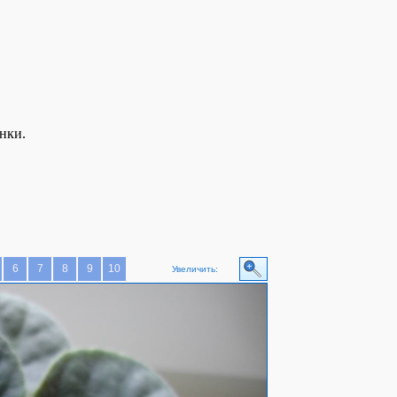
нки.
6
7
8
9
10
Увеличить: