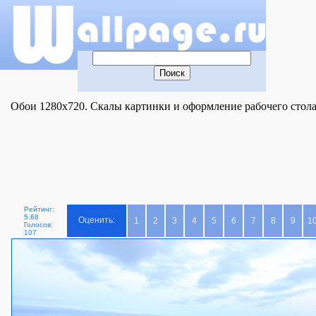
Обои 1280x720. Скалы картинки и оформление рабочего стола
Рейтинг:
5.68
Оценить:
1
2
3
4
5
6
7
8
9
1
Голосов:
107