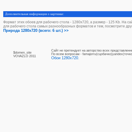
Дополнительная информация о картинке:
Формат этих обоев для рабочего стола - 1280х720, а размер - 125 Kb. На с
для рабочего стола самых разнообразных форматов и тем, посмотрите дру
Природа 1280x720 (всего: 6 шт.) >>
Сайт не претендует на авторство всех представленн
$domen_site
По вcем вопросам - famajorru(сцобачко)yandex(точко
VOVAZLO 2011
Обои 1280x720.