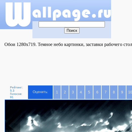
Обои 1280x719. Темное небо картинки, заставки рабочего стол
Рейтинг:
5.3
Оценить:
1
2
3
4
5
6
7
8
9
1
Голосов:
91