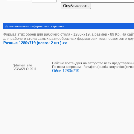
Дополнительная информация о картинке:
Формат этих обоев для рабочего стола - 1280х719, а размер - 89 Kb. На са
для рабочего стола самых разнообразных форматов и тем, посмотрите дру
Разные 1280x719 (всего: 2 шт.) >>
Сайт не претендует на авторство всех представленн
$domen_site
По вcем вопросам - famajorru(сцобачко)yandex(точко
VOVAZLO 2011
Обои 1280x719.