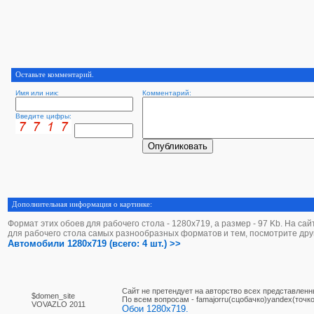
Оставьте комментарий.
Имя или ник:
Комментарий:
Введите цифры:
Дополнительная информация о картинке:
Формат этих обоев для рабочего стола - 1280х719, а размер - 97 Kb. На са
для рабочего стола самых разнообразных форматов и тем, посмотрите дру
Автомобили 1280x719 (всего: 4 шт.) >>
Сайт не претендует на авторство всех представленн
$domen_site
По вcем вопросам - famajorru(сцобачко)yandex(точко
VOVAZLO 2011
Обои 1280x719.