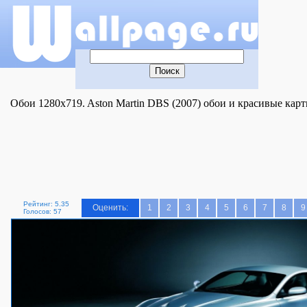
Обои 1280x719. Aston Martin DBS (2007) обои и красивые карт
Рейтинг: 5.35
Оценить:
1
2
3
4
5
6
7
8
9
Голосов: 57