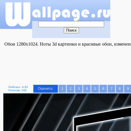
Обои 1280x1024. Ноты 3d картинки и красивые обои, изменени
Рейтинг: 4.62
Оценить:
1
2
3
4
5
6
7
8
9
Голосов: 146