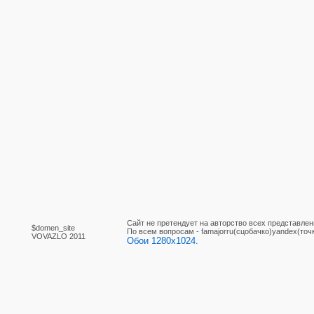
Сайт не претендует на авторство всех представлен
$domen_site
По вcем вопросам - famajorru(сцобачко)yandex(точ
VOVAZLO 2011
Обои 1280x1024.