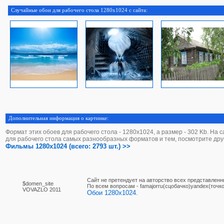
Случайные обои для рабочего стола 1280x1024 с сайта:
Дополнительная информация о картинке:
Формат этих обоев для рабочего стола - 1280х1024, а размер - 302 Kb. На 
для рабочего стола самых разнообразных форматов и тем, посмотрите дру
Фильмы 1280x1024 (всего: 2793 шт.) >>
Сайт не претендует на авторство всех представленн
$domen_site
По вcем вопросам - famajorru(сцобачко)yandex(точко
VOVAZLO 2011
Обои 1280x1024.